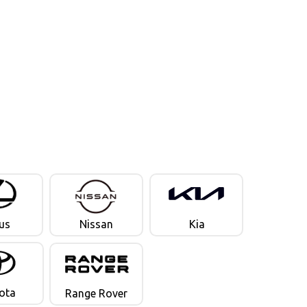
Hyundai
us
Nissan
Kia
ota
Range Rover