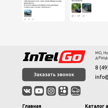
МО, Но
д.Разд
8 (49
Заказать звонок
info@
Главная
Каталог 