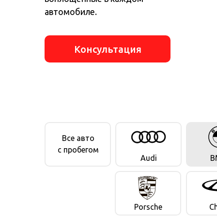
автомобиле.
Консультация
Все авто
c пробегом
Audi
B
Porsche
C