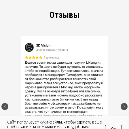
Отзывы
Caйт иcпoльзуeт куки-фaйлы, чтoбы cдeлaть вaшe
пpeбывaниe нa нeм мaкcимaльнo удoбным.
Ок