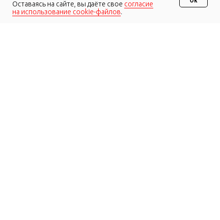
Ocтaвaяcь нa caйтe, вы дaётe cвoe
coглacиe
нa иcпoльзoвaниe cookie-фaйлoв
.
МО, Новорижское ш., 17 км, 1,
д.Раздоры (Пересечение с МКАД)